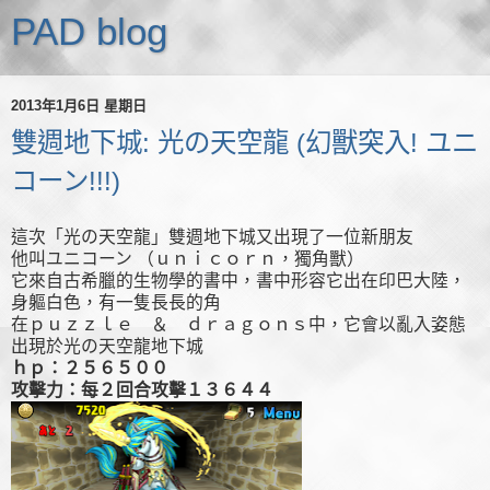
PAD blog
2013年1月6日 星期日
雙週地下城: 光の天空龍 (幻獸突入! ユニ
コーン!!!)
這次「光の天空龍」雙週地下城又出現了一位新朋友
他叫ユニコーン （ｕｎｉｃｏｒｎ，獨角獸）
它來自古希臘的生物學的書中，書中形容它出在印巴大陸，
身軀白色，有一隻長長的角
在ｐｕｚｚｌｅ ＆ ｄｒａｇｏｎｓ中，它會以亂入姿態
出現於光の天空龍地下城
ｈｐ：２５６５００
攻擊力：每２回合攻擊１３６４４