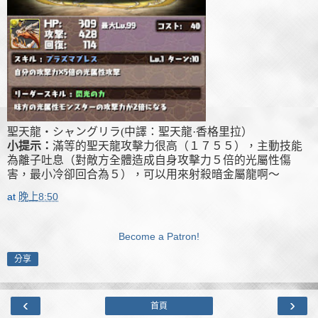
聖天龍‧シャングリラ(中譯：
聖天龍·香格里拉）
小提示：
滿等的聖天龍攻擊力很高（１７５５），主動技能
為離子吐息（
對敵方全體造成自身攻擊力５倍的光屬性傷
害，最小冷卻回合為
５
）
，可以用來射殺暗金屬龍啊～
at
晚上8:50
Become a Patron!
分享
‹
›
首頁