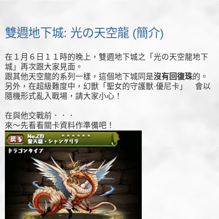
雙週地下城: 光の天空龍 (簡介)
在１月６日１１時的晚上，雙週地下城之「光の天空龍地下
城」再次跟大家見面。
跟其他天空龍的系列一樣，這個地下城同是
沒有回復珠
的。
另外，在超級難度中，幻獸「聖女的守護獸·優尼卡」 會以
隨機形式亂入戰場，請大家小心！
在與他交戰前．．．
來～先看看關卡資料作準備吧！