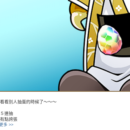
看看別人抽蛋的時候了～～～
５連抽
有點誇張
更多 >>