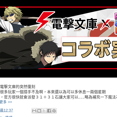
電擊文庫的突然復刻
很多玩家一個措手不及啊，本來還以為可以多休息一兩個星期
，官方很快就會派發３１＋３１石讓大家可以‥‥‥略為補充一下魔法
更多 >>
晨12:37