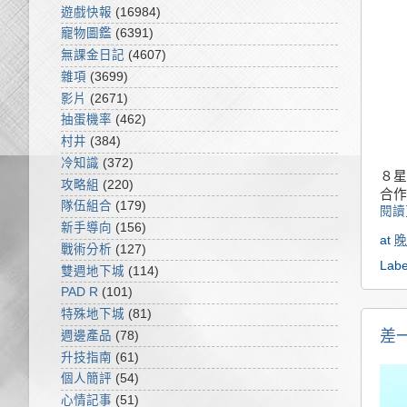
遊戲快報
(16984)
寵物圖鑑
(6391)
無課金日記
(4607)
雜項
(3699)
影片
(2671)
抽蛋機率
(462)
村井
(384)
冷知識
(372)
８星
攻略組
(220)
合作
隊伍組合
(179)
閱讀
新手導向
(156)
at
晚
戰術分析
(127)
Labe
雙週地下城
(114)
PAD R
(101)
特殊地下城
(81)
差
週邊產品
(78)
升技指南
(61)
個人簡評
(54)
心情記事
(51)