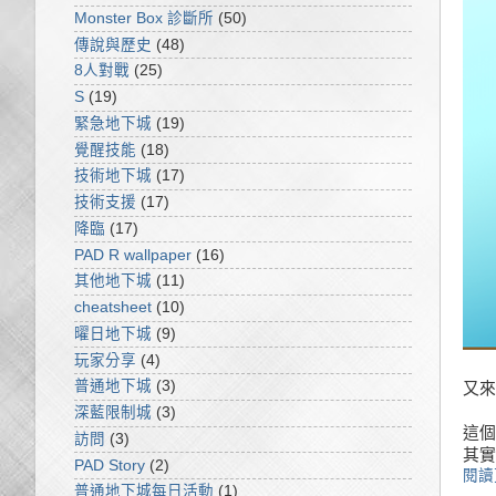
Monster Box 診斷所
(50)
傳說與歷史
(48)
8人對戰
(25)
S
(19)
緊急地下城
(19)
覺醒技能
(18)
技術地下城
(17)
技術支援
(17)
降臨
(17)
PAD R wallpaper
(16)
其他地下城
(11)
cheatsheet
(10)
曜日地下城
(9)
玩家分享
(4)
普通地下城
(3)
又來
深藍限制城
(3)
這個
訪問
(3)
其實
PAD Story
(2)
閱讀
普通地下城每日活動
(1)