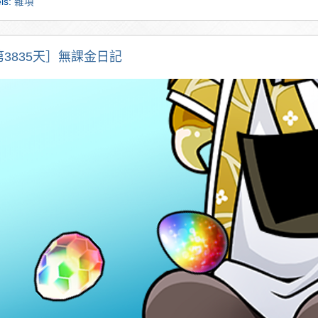
ls:
雜項
第3835天］無課金日記