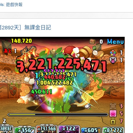
ls:
遊戲快報
第2892天］無課金日記