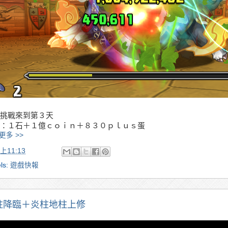
挑戰來到第３天
：１石＋１億ｃｏｉｎ＋８３０ｐｌｕｓ蛋
更多 >>
上11:13
ls:
遊戲快報
柱降臨＋炎柱地柱上修