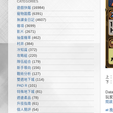
CATEGORIES
遊戲快報
(16984)
寵物圖鑑
(6391)
無課金日記
(4607)
雜項
(3699)
影片
(2671)
抽蛋機率
(462)
村井
(384)
冷知識
(372)
攻略組
(220)
隊伍組合
(179)
新手導向
(156)
戰術分析
(127)
上：
雙週地下城
(114)
下：
PAD R
(101)
特殊地下城
(81)
Da
玩家
週邊產品
(78)
閱讀
升技指南
(61)
個人簡評
(54)
at
晚