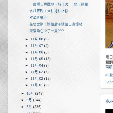
一度曜日挑戰地下城【3】：關卡簡報
水柱降臨＋炎柱地柱上修
PAD新廣告
花垣武道：連續盾＋連續自身爆發
東復角色少了一隻???
►
11月 08
(9)
►
11月 07
(4)
►
11月 06
(5)
曜日
►
11月 05
(13)
報酬
►
11月 04
(9)
閱讀
►
11月 03
(7)
at
晚
►
11月 02
(18)
Labe
►
11月 01
(6)
►
10月
(249)
►
9月
(244)
水
►
8月
(236)