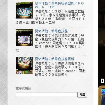
夏休活動：舊角色技新型態／ＰＯ
ＷＥＲ ＵＰ
隊長技能：１２秒；水屬性全數值
２.８倍；水６珠連消傷害半減、攻
擊力２５倍 主動技能：６回ＨＰ１.
５倍＋單回敵方轉木＋二解
夏休活動：新角色技能
隊長技能：４色同攻傷害激減；發
動５色強化攻擊力１５０倍、追加
４ combo、固定傷害１５００萬點
追打；神＆惡魔ＨＰ及回復力１.４
倍
夏休活動：新角色技能資料
隊長技能：火５珠連消傷害８２％
減免；發動火橫攻擊力１００倍、
回復力２倍、追加４ combo、固定
傷害１０００萬點追打
搜尋此網誌