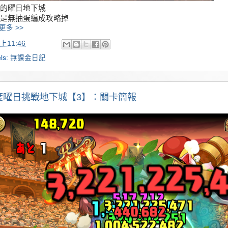
的曜日地下城
是無抽蛋編成攻略掉
更多 >>
上11:46
ls:
無課金日記
度曜日挑戰地下城【3】：關卡簡報