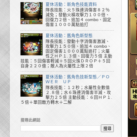
夏休活動：新角色技能資料
隊長技能：火５珠連消傷害８２％
減免；發動火橫攻擊力１００倍、
回復力２倍、追加４ combo、固定
傷害１０００萬點追打
夏休活動：舊角色新型態
隊長技能：發動十字消傷害激減、
攻擊力１５０倍、追加４ combo、
固定傷害１０００萬點追打；火屬
性之ＨＰ１.３倍、回復力５倍 主動
技能：５回傷害輕減＋５回火珠ＤＲＯＰ＋５回
自身２２０億；敵人為火屬性上限２倍
夏休活動：舊角色技新型態／ＰＯ
ＷＥＲ ＵＰ
隊長技能：１２秒；水屬性全數值
２.８倍；水６珠連消傷害半減、攻
擊力２５倍 主動技能：６回ＨＰ１.
５倍＋單回敵方轉木＋二解
搜尋此網誌