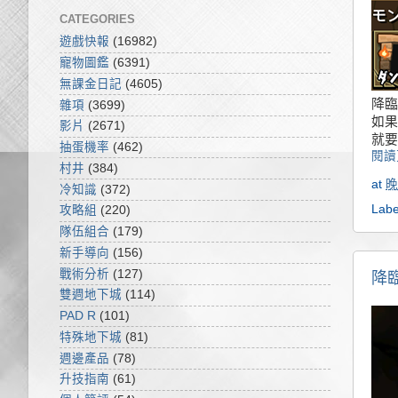
CATEGORIES
遊戲快報
(16982)
寵物圖鑑
(6391)
無課金日記
(4605)
降臨
雜項
(3699)
如果
影片
(2671)
就要
抽蛋機率
(462)
閱讀
村井
(384)
at
晚
冷知識
(372)
Labe
攻略組
(220)
隊伍組合
(179)
新手導向
(156)
戰術分析
(127)
降臨
雙週地下城
(114)
PAD R
(101)
特殊地下城
(81)
週邊產品
(78)
升技指南
(61)