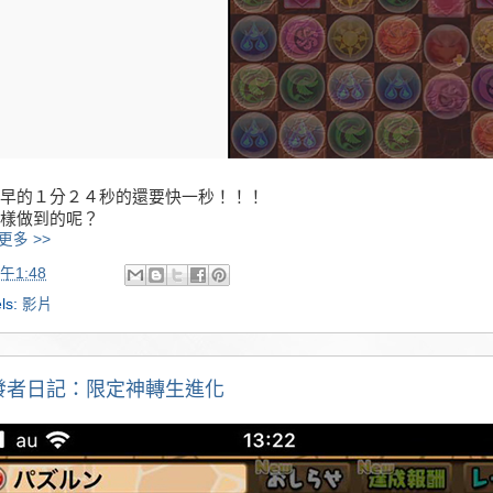
早的１分２４秒的還要快一秒！！！
樣做到的呢？
更多 >>
午1:48
ls:
影片
發者日記：限定神轉生進化