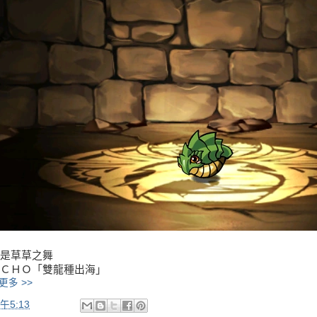
是草草之舞
ＣＨＯ「雙龍種出海」
更多 >>
午5:13