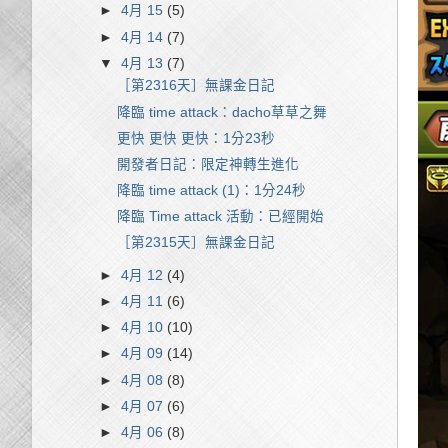
►
4月 15
(5)
►
4月 14
(7)
▼
4月 13
(7)
［第2316天］無課金日記
降臨 time attack：dacho草草之舞
更快 更快 更快：1分23秒
開發者日記：限定神轉生進化
降臨 time attack (1)：1分24秒
降臨 Time attack 活動：已經開始
［第2315天］無課金日記
►
4月 12
(4)
►
4月 11
(6)
►
4月 10
(10)
►
4月 09
(14)
►
4月 08
(8)
►
4月 07
(6)
►
4月 06
(8)