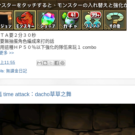
ＴＡ要２分３０秒
要無抽蛋角色編成來打的話
用這種ＨＰ５０％以下強化的隊伍來玩１ combo
更多 >>
上11:55
ls:
無課金日記
 time attack：dacho草草之舞