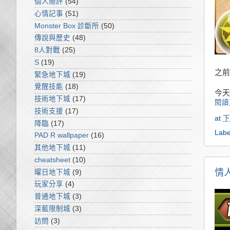
個人簡評
(54)
心情記事
(51)
Monster Box 診斷所
(50)
傳說與歷史
(48)
8人對戰
(25)
S
(19)
之前
緊急地下城
(19)
覺醒技能
(18)
今天
技術地下城
(17)
閱讀
技術支援
(17)
at
下
降臨
(17)
Labe
PAD R wallpaper
(16)
其他地下城
(11)
cheatsheet
(10)
情
曜日地下城
(9)
玩家分享
(4)
普通地下城
(3)
深藍限制城
(3)
訪問
(3)