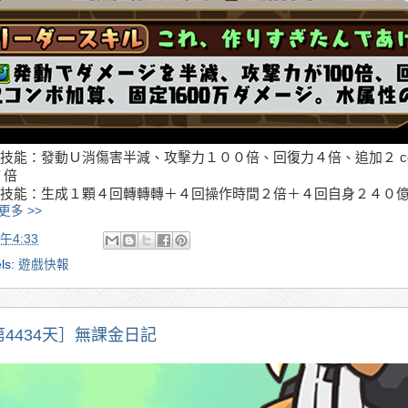
技能：發動Ｕ消傷害半減、攻擊力１００倍、回復力４倍、追加２ c
７倍
技能：生成１顆４回轉轉轉＋４回操作時間２倍＋４回自身２４０億＋解
更多 >>
午4:33
ls:
遊戲快報
第4434天］無課金日記