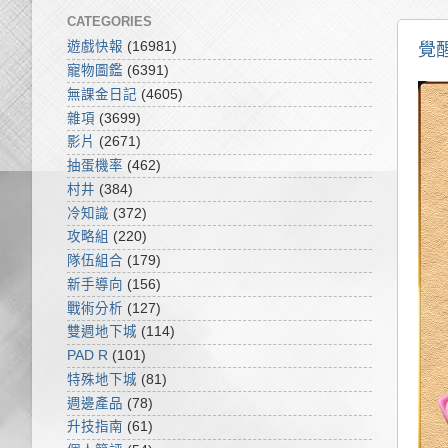
CATEGORIES
遊戲快報
(16981)
覺
寵物圖鑑
(6391)
無課金日記
(4605)
雜項
(3699)
影片
(2671)
抽蛋機率
(462)
村井
(384)
冷知識
(372)
攻略組
(220)
隊伍組合
(179)
新手導向
(156)
戰術分析
(127)
雙週地下城
(114)
PAD R
(101)
特殊地下城
(81)
週邊產品
(78)
升技指南
(61)