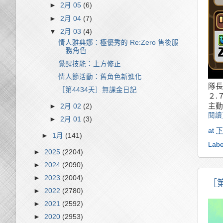
►
2月 05
(6)
►
2月 04
(7)
▼
2月 03
(4)
情人雅典娜：極優秀的 Re:Zero 售後服
務角色
覺醒技能：上方修正
情人節活動：舊角色新進化
隊長
［第4434天］無課金日記
２.
主動
►
2月 02
(2)
閱讀
►
2月 01
(3)
at
下
►
1月
(141)
Labe
►
2025
(2204)
►
2024
(2090)
►
2023
(2004)
［
►
2022
(2780)
►
2021
(2592)
►
2020
(2953)