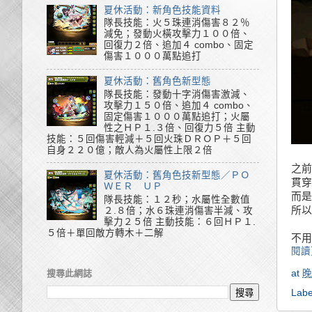
夏休活動：新角色技能資料
隊長技能：火５珠連消傷害８２％
減免；發動火橫攻擊力１００倍、
回復力２倍、追加４ combo、固定
傷害１０００萬點追打
夏休活動：舊角色新型態
隊長技能：發動十字消傷害激減、
攻擊力１５０倍、追加４ combo、
固定傷害１０００萬點追打；火屬
性之ＨＰ１.３倍、回復力５倍 主動
技能：５回傷害輕減＋５回火珠ＤＲＯＰ＋５回
自身２２０億；敵人為火屬性上限２倍
之前
夏休活動：舊角色技新型態／ＰＯ
貫穿
ＷＥＲ ＵＰ
而是
隊長技能：１２秒；水屬性全數值
所以
２.８倍；水６珠連消傷害半減、攻
擊力２５倍 主動技能：６回ＨＰ１.
５倍＋單回敵方轉木＋二解
不用
閱讀
at
晚
搜尋此網誌
Labe