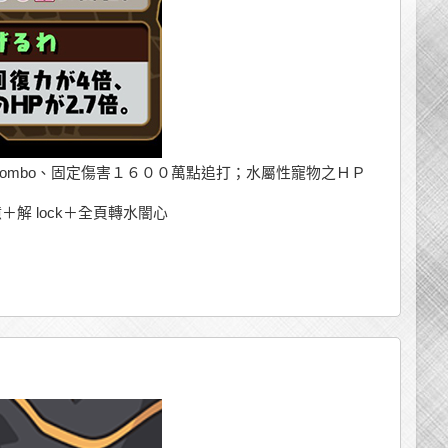
ombo、固定傷害１６００萬點追打；水屬性寵物之ＨＰ
 lock＋全頁轉水闇心