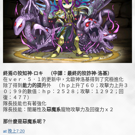
終焉の狡知神·ロキ （中譯：最終的狡詐神·洛基）
在ｖｅｒ．５．１的更新中，北歐神洛基得到了究極進化
除了得到
能力的提升
外 （ｈｐ上升了６０；攻擊力上升３
０；９９的數值：ｈｐ：２５２８；攻擊：１２９２；回
復：４７７）
隊長技能也有著強化
隊長技能：闇屬性及
惡魔系
寵物攻擊力及回復力ｘ２
那什麼是惡魔系呢？
at
晚上7:20