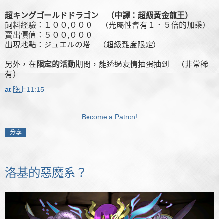
超キングゴールドドラゴン （中譯：超級黃金龍王）
飼料經驗：１００,０００ （光屬性會有１．５倍的加乘）
賣出價值：５００,０００
出現地點：ジュエルの塔 （超級難度限定）
另外，在
限定的活動
期間，能透過友情抽蛋抽到 （非常稀
有）
at
晚上11:15
Become a Patron!
分享
洛基的惡魔系？