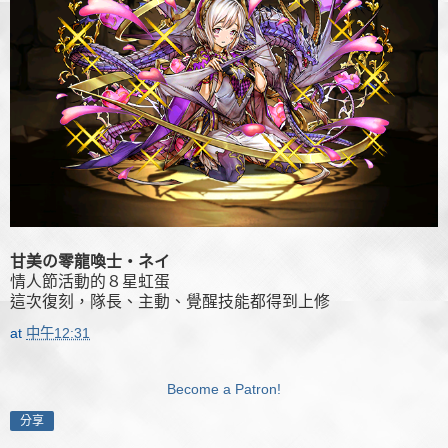
甘美の零龍喚士・ネイ
情人節活動的８星虹蛋
這次復刻，隊長、主動、覺醒技能都得到上修
at
中午12:31
Become a Patron!
分享