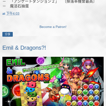
－ 「アンケートダンジョン２」 〔掉落率機會最高〕
－ 魔法石抽蛋
at
下午4:03
Become a Patron!
分享
Emil & Dragons?!