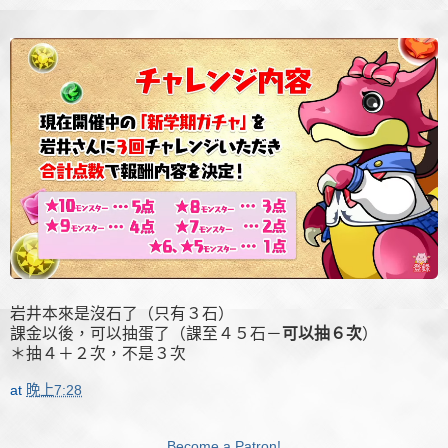
岩井本來是沒石了（只有３石）
課金以後，可以抽蛋了（課至４５石－
可以抽６次
）
＊抽４＋２次，不是３次
at
晚上7:28
Become a Patron!