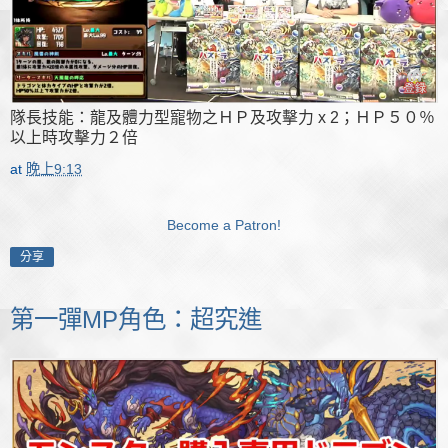
隊長技能：龍及體力型寵物之ＨＰ及攻擊力 x 2；ＨＰ５０％
以上時攻擊力２倍
at
晚上9:13
Become a Patron!
分享
第一彈MP角色：超究進