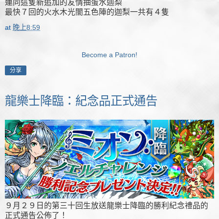
連同這隻新追加的友情抽蛋水迦梨
最快７回的火水木光闇五色陣的迦梨一共有４隻
at
晚上8:59
Become a Patron!
分享
龍樂士降臨：紀念品正式通告
９月２９日的第三十回生放送龍樂士降臨的勝利紀念禮品的
正式通告公佈了！