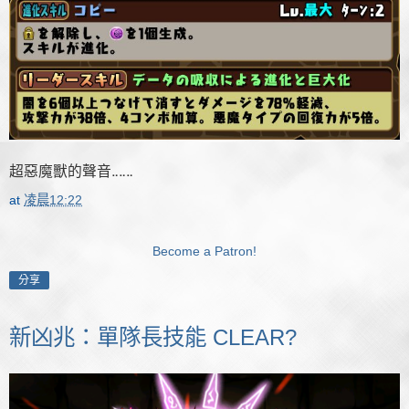
超惡魔獸的聲音‥‥‥
at
凌晨12:22
Become a Patron!
分享
新凶兆：單隊長技能 CLEAR?