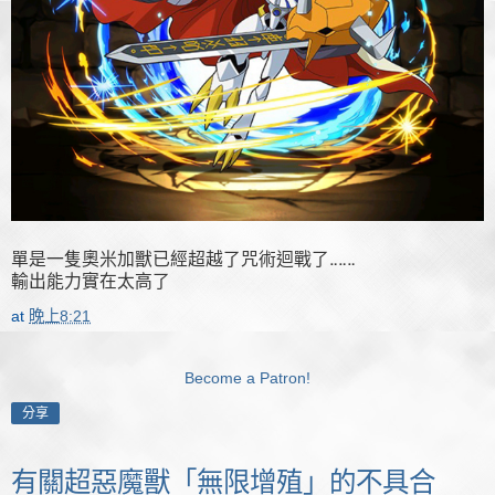
單是一隻奧米加獸已經超越了咒術迴戰了‥‥‥
輸出能力實在太高了
at
晚上8:21
Become a Patron!
分享
有關超惡魔獸「無限增殖」的不具合