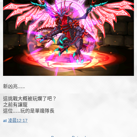
新凶兆‥‥‥
這挑戰大概被玩爛了吧？
之前有讓寵
這位‥‥‥玩的是單邊隊長
at
凌晨12:17