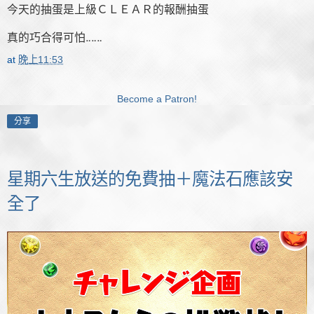
今天的抽蛋是上級ＣＬＥＡＲ的報酬抽蛋
真的巧合得可怕‥‥‥
at
晚上11:53
Become a Patron!
分享
星期六生放送的免費抽＋魔法石應該安
全了