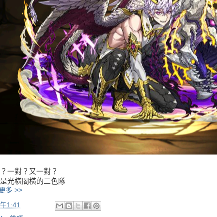
？一對？又一對？
是光橫闇橫的二色隊
更多 >>
午1:41