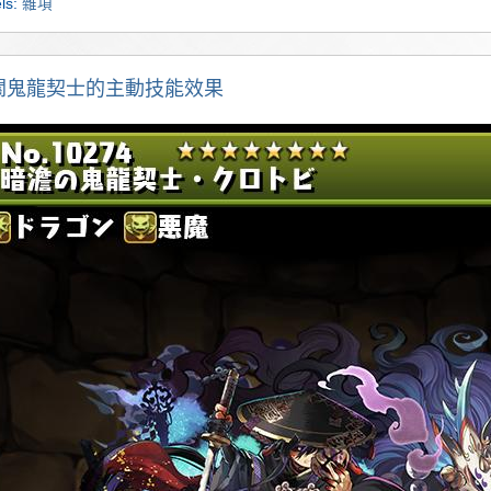
ls:
雜項
關鬼龍契士的主動技能效果