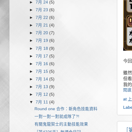
►
7月 24
(5)
►
7月 23
(6)
►
7月 22
(6)
►
7月 21
(4)
►
7月 20
(7)
►
7月 19
(6)
►
7月 18
(9)
►
7月 17
(5)
今回
►
7月 16
(6)
►
7月 15
(5)
雖然
但看
►
7月 14
(5)
我的
►
7月 13
(9)
閱讀
►
7月 12
(5)
at
上
▼
7月 11
(4)
Labe
Round one 合作：新角色技能資料
一對一對一對就成隊了?!
有關鬼龍契士的主動技能效果
［