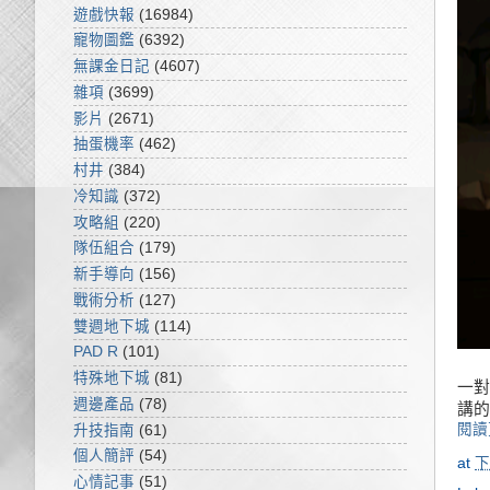
遊戲快報
(16984)
寵物圖鑑
(6392)
無課金日記
(4607)
雜項
(3699)
影片
(2671)
抽蛋機率
(462)
村井
(384)
冷知識
(372)
攻略組
(220)
隊伍組合
(179)
新手導向
(156)
戰術分析
(127)
雙週地下城
(114)
PAD R
(101)
特殊地下城
(81)
一對
週邊產品
(78)
講的
閱讀
升技指南
(61)
個人簡評
(54)
at
下
心情記事
(51)