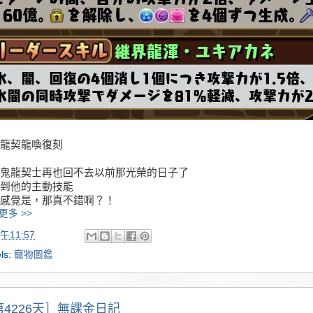
龍契龍喚復刻
鬼龍契士再也回不去以前那光榮的日子了
到他的主動技能
感覺是，那真不錯啊？！
更多 >>
午11:57
ls:
寵物圖鑑
第4226天］無課金日記