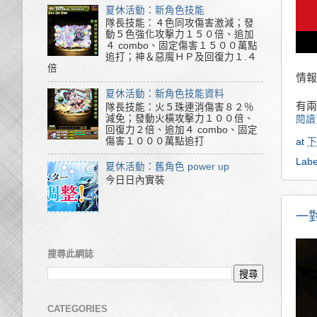
夏休活動：新角色技能
隊長技能：４色同攻傷害激減；發
動５色強化攻擊力１５０倍、追加
４ combo、固定傷害１５００萬點
追打；神＆惡魔ＨＰ及回復力１.４
倍
情報
夏休活動：新角色技能資料
有兩
隊長技能：火５珠連消傷害８２％
減免；發動火橫攻擊力１００倍、
閱讀
回復力２倍、追加４ combo、固定
傷害１０００萬點追打
at
下
Labe
夏休活動：舊角色 power up
今日日內實裝
一
搜尋此網誌
CATEGORIES