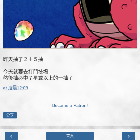
昨天抽了２＋５抽
今天就要去打鬥技場
然後抽必中７星或以上的一抽了
at
凌晨12:09
Become a Patron!
分享
‹
›
首頁