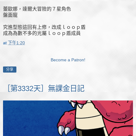
蕾歐娜，達爾大冒險的７星角色
盤面寵
究進型態這回有上修，改成ｌｏｏｐ盾
成為為數不多的光屬ｌｏｏｐ盾成員
at
下午1:20
Become a Patron!
分享
［第3332天］無課金日記