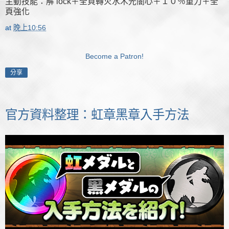
主動技能：解 lock＋全頁轉火水木光闇心＋１０％重力＋全
頁強化
at
晚上10:56
Become a Patron!
分享
官方資料整理：虹章黑章入手方法