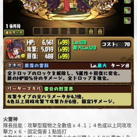
火雷神
隊長技能：攻擊型寵物之全數值 x ４.１；４色或以上同攻攻
擊力 x ６、固定傷害１點追打