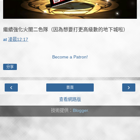
繼續強化火闇二色隊（因為想要打更高級數的地下城啦）
at
凌晨12:17
Become a Patron!
分享
‹
›
首頁
查看網路版
技術提供：
Blogger
.