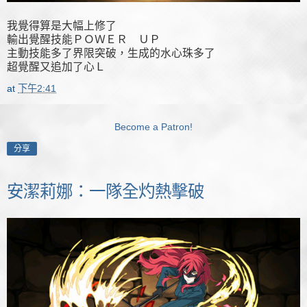
我覺得算是大幅上修了
輸出覺醒技能ＰＯＷＥＲ ＵＰ
主動技能多了界限突破，生成的水心珠多了
超覺醒又追加了心Ｌ
at
下午2:41
Become a Patron!
分享
安潔莉娜：一隊全灼熱擊破