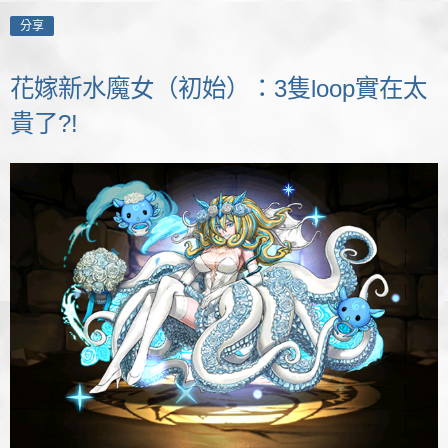
分享
花嫁新水魔女（初始）：3隻loop實在太
貴了?!