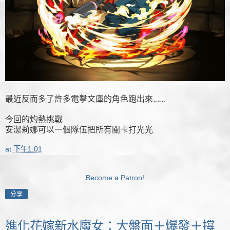
最近反而多了許多電擊文庫的角色跑出來‥‥‥
今回的灼熱挑戰
安潔莉娜可以一個隊伍把所有關卡打光光
at
下午1:01
Become a Patron!
分享
進化花嫁新水魔女：大盤面＋爆發＋撐