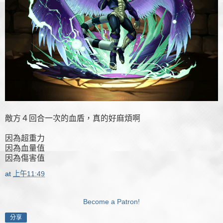
敵方４回合一次的血盾，真的好麻煩啊
因為超重力
因為血量值
因為傷害值
at
上午11:49
Become a Patron!
分享