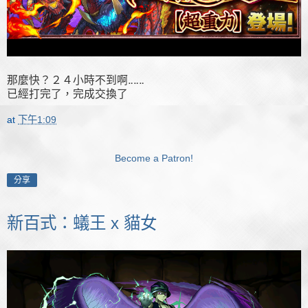
那麼快？２４小時不到啊‥‥‥
已經打完了，完成交換了
at
下午1:09
Become a Patron!
分享
新百式：蟻王 x 貓女