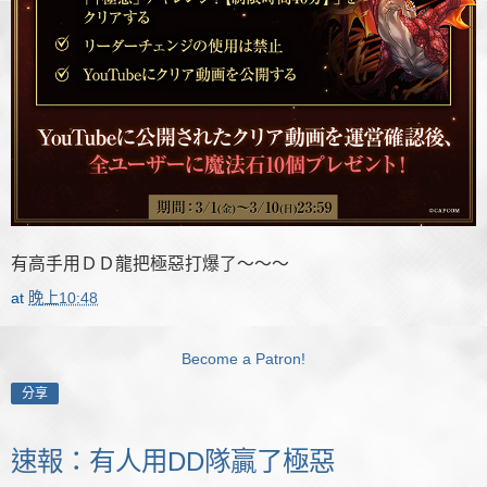
有高手用ＤＤ龍把極惡打爆了～～～
at
晚上10:48
Become a Patron!
分享
速報：有人用DD隊贏了極惡