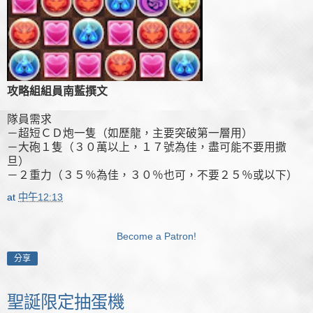
攻略組組員南藍撰文
隊員需求
－超短ＣＤ炮一隻（如歷龍，主要突破第一層用）
－大砲１隻（３０萬以上，１７號為佳，盡可能不要用撒
旦）
－２重力（３５％為佳，３０％也可，不要２５％或以下）
at
中午12:13
Become a Patron!
分享
聖誕限定抽蛋機