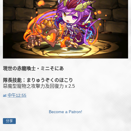
現世の赤龍喚士・ミニそにあ
隊長技能：まりゅうぞくのほこり
惡魔型寵物之攻擊力及回復力 x 2.5
at
中午12:55
Become a Patron!
分享