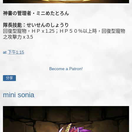
神書の管理者・ミニめたとろん
隊長技能：せいせんのしょうり
回復型寵物，ＨＰ x 1.25；ＨＰ５０％以上時，回復型寵物
之攻擊力 x 3.5
at
下午1:15
Become a Patron!
分享
mini sonia