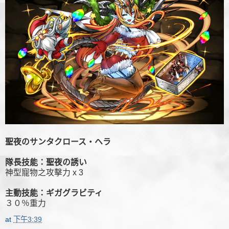
聖夜のサンタクロース・ヘラ
隊長技能：聖夜の誘い
神型寵物之攻擊力 x 3
主動技能：ギガグラビティ
３０％重力
at
下午3:39