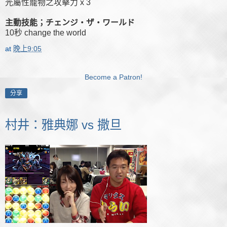
光屬性寵物之攻擊力 x 3
主動技能；チェンジ・ザ・ワールド
10秒 change the world
at
晚上9:05
Become a Patron!
分享
村井：雅典娜 vs 撒旦