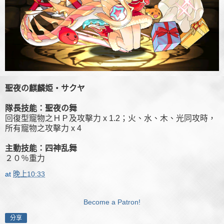
聖夜の麒麟姫・サクヤ
隊長技能：聖夜の舞
回復型寵物之ＨＰ及攻擊力 x 1.2；火、水、木、光同攻時，
所有寵物之攻擊力 x 4
主動技能：四神乱舞
２０％重力
at
晚上10:33
Become a Patron!
分享