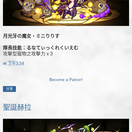
月光牙の魔女・ミニりりす
隊長技能：るなてぃっくれくいえむ
攻擊型寵物之攻擊力 x 3
at
下午3:54
Become a Patron!
分享
聖誕赫拉