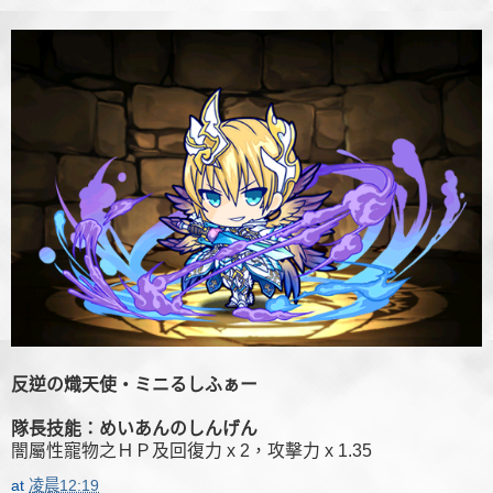
反逆の熾天使・ミニるしふぁー
隊長技能：めいあんのしんげん
闇屬性寵物之ＨＰ及回復力 x 2，攻擊力 x 1.35
at
凌晨12:19