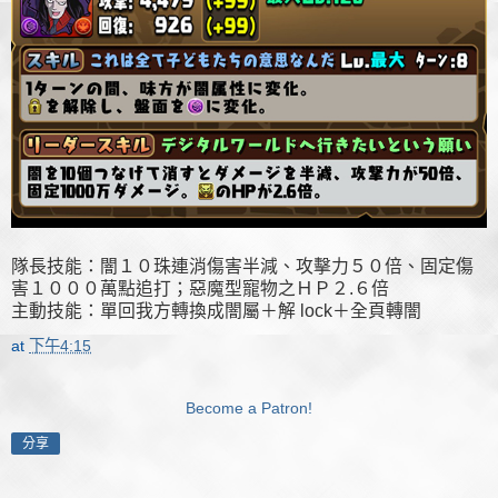
隊長技能：闇１０珠連消傷害半減、攻擊力５０倍、固定傷
害１０００萬點追打；惡魔型寵物之ＨＰ２.６倍
主動技能：單回我方轉換成闇屬＋解 lock＋全頁轉闇
at
下午4:15
Become a Patron!
分享