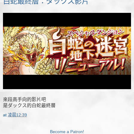
白蛇最終層：ダックス影片
來段高手向的影片吧
是ダックス的白蛇最終層
at
凌晨12:39
Become a Patron!