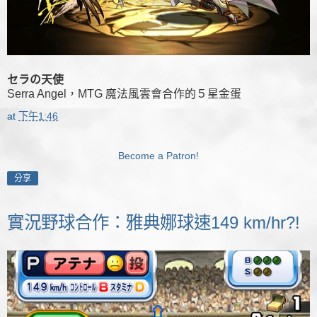
セラの天使
Serra Angel，MTG 魔法風雲會合作的５星金蛋
at
下午1:46
Become a Patron!
分享
實況野球合作：雅典娜球速149 km/hr?!