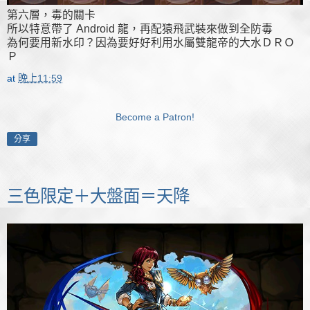
第六層，毒的關卡
所以特意帶了 Android 龍，再配猿飛武裝來做到全防毒
為何要用新水印？因為要好好利用水屬雙龍帝的大水ＤＲＯ
Ｐ
at
晚上11:59
Become a Patron!
分享
三色限定＋大盤面＝天降