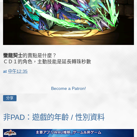
蠻龍契士
的賣點是什麼？
ＣＤ１的角色，主動技能是延長轉珠秒數
at
中午12:35
Become a Patron!
分享
非PAD：遊戲的年齡 / 性別資料