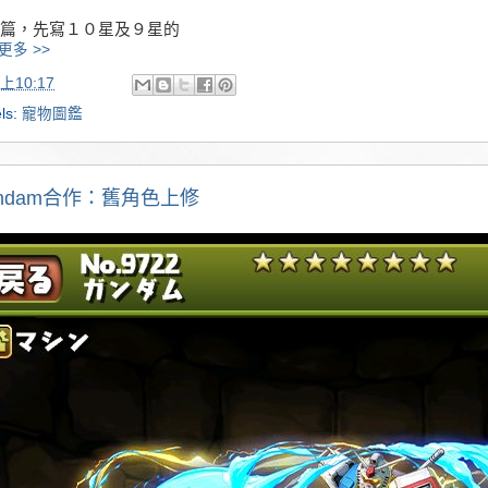
篇，先寫１０星及９星的
更多 >>
上10:17
ls:
寵物圖鑑
undam合作：舊角色上修