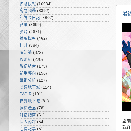
遊戲快報
(16984)
寵物圖鑑
(6392)
最後
無課金日記
(4607)
雜項
(3699)
影片
(2671)
抽蛋機率
(462)
村井
(384)
冷知識
(372)
攻略組
(220)
隊伍組合
(179)
新手導向
(156)
戰術分析
(127)
雙週地下城
(114)
PAD R
(101)
特殊地下城
(81)
週邊產品
(78)
升技指南
(61)
學園
個人簡評
(54)
就在
心情記事
(51)