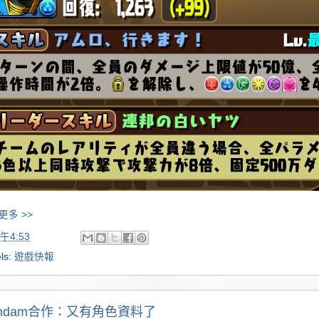
更多 >>
午4:53
ls:
遊戲快報
undam合作：又有角色資料了