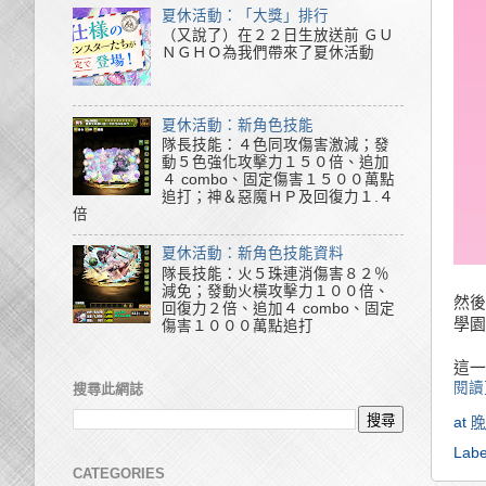
夏休活動：「大獎」排行
（又說了）在２２日生放送前 ＧＵ
ＮＧＨＯ為我們帶來了夏休活動
夏休活動：新角色技能
隊長技能：４色同攻傷害激減；發
動５色強化攻擊力１５０倍、追加
４ combo、固定傷害１５００萬點
追打；神＆惡魔ＨＰ及回復力１.４
倍
夏休活動：新角色技能資料
隊長技能：火５珠連消傷害８２％
減免；發動火橫攻擊力１００倍、
然後
回復力２倍、追加４ combo、固定
學園
傷害１０００萬點追打
這一
閱讀
搜尋此網誌
at
晚
Labe
CATEGORIES