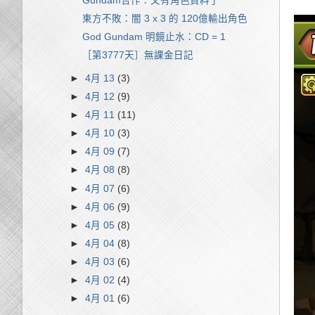
Gundam合作：又有角色資料了
東方不敗：闇 3 x 3 的 120億輸出角色
God Gundam 明鏡止水：CD = 1
［第3777天］無課金日記
►
4月 13
(3)
►
4月 12
(9)
►
4月 11
(11)
►
4月 10
(3)
►
4月 09
(7)
►
4月 08
(8)
►
4月 07
(6)
►
4月 06
(9)
►
4月 05
(8)
►
4月 04
(8)
►
4月 03
(6)
►
4月 02
(4)
►
4月 01
(6)