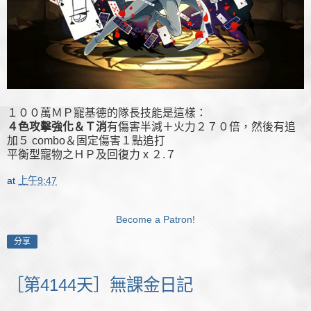
１００萬ＭＰ寵基德的隊長技能是這樣：
４色攻擊強化＆Ｔ消
有傷害半減＋火力２７０倍，然後有追
加５ combo＆固定傷害１點追打
平衡型寵物之ＨＰ及回復力 x ２.７
at
上午9:47
Become a Patron!
分享
［第4144天］無課金日記