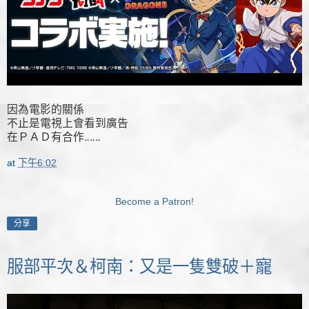
因為電影的關係
不止是電視上會看到廣告
在ＰＡＤ有合作‥‥‥
at
下午6:02
Become a Patron!
分享
服部平次＆柯南：又是一隻雙破＋寵