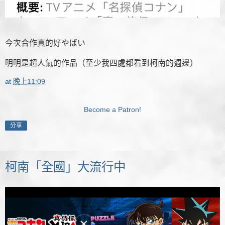
今次合作真的好やばい
明明是超人氣的作品（至少我四處都看到柯南的週邊）
at
晚上11:09
Become a Patron!
分享
柯南「全國」大流行中