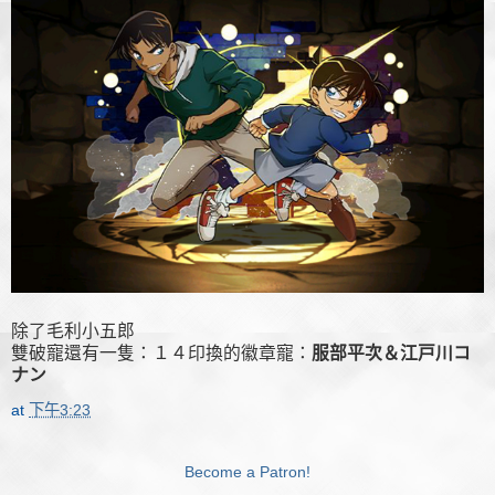
除了毛利小五郎
雙破寵還有一隻：１４印換的徽章寵：
服部平次＆江戸川コ
ナン
at
下午3:23
Become a Patron!