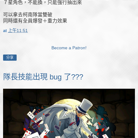
７星角色，不能換，只能強行抽出來
可以拿去柯南隊當雙破
同時還有全員爆發＋重力效果
at
上午11:51
Become a Patron!
分享
隊長技能出現 bug 了???