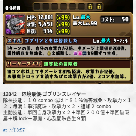
12042 辺境最優‧ゴブリンスレイヤー
隊長技能：１０ combo 或以上８１％傷害減免、攻擊力 x １
２；每消１串邪魔珠，攻擊力 x ２、追加２ combo
主動技能：單回自身攻擊力 x ２＋單回２００億＋單回破吸
屬＋解 lock＋邪魔、心及闇珠各生９顆
at
下午3:57