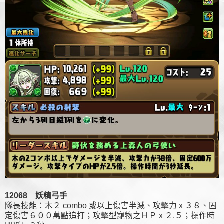
12068
妖精弓手
隊長技能：木２ combo 或以上傷害半減、攻擊力 x ３８、固
定傷害６００萬點追打；攻擊型寵物之ＨＰ x ２.５；操作時