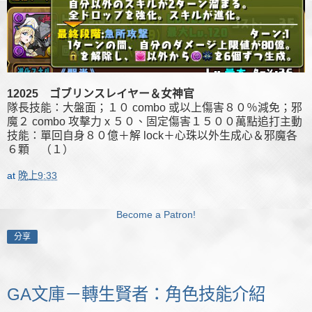
12025 ゴブリンスレイヤー＆女神官
隊長技能：大盤面；１０ combo 或以上傷害８０％減免；邪
魔２ combo 攻擊力 x ５０、固定傷害１５００萬點追打主動
技能：單回自身８０億＋解 lock＋心珠以外生成心＆邪魔各
６顆 （１）
at
晚上9:33
Become a Patron!
分享
GA文庫－轉生賢者：角色技能介紹