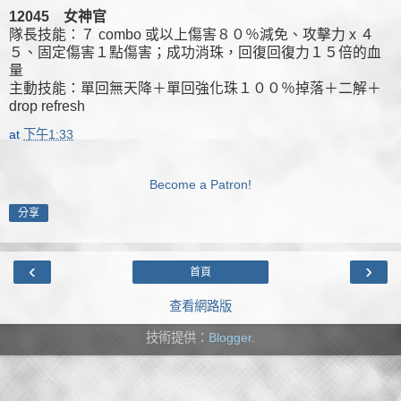
12045 女神官
隊長技能：７ combo 或以上傷害８０％減免、攻擊力 x ４
５、固定傷害１點傷害；成功消珠，回復回復力１５倍的血
量
主動技能：單回無天降＋單回強化珠１００％掉落＋二解＋
drop refresh
at
下午1:33
Become a Patron!
分享
‹
›
首頁
查看網路版
技術提供：
Blogger
.