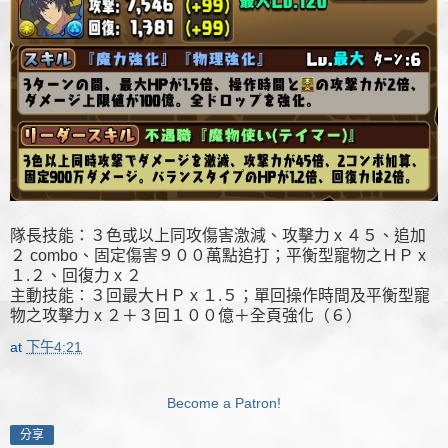
隊長技能：３色或以上同攻傷害激減、攻擊力 x ４５、追加
２ combo、固定傷害９００萬點追打；平衡型寵物之ＨＰ x
１.２、回復力 x ２
主動技能：３回最大ＨＰ x １.５；單回操作時間及平衡型寵
物之攻擊力 x ２＋３回１００億＋全頁強化（６）
at
下午4:21
Become a Patron!
分享