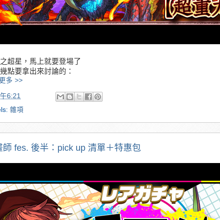
之超星，馬上就要登場了
幾點要拿出來討論的：
更多 >>
午6:21
ls:
雜項
師 fes. 後半：pick up 清單＋特惠包