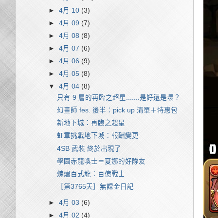
►
4月 10
(3)
►
4月 09
(7)
►
4月 08
(8)
►
4月 07
(6)
►
4月 06
(9)
►
4月 05
(8)
▼
4月 04
(8)
只有 9 層的再臨之超星.......是好還是壞？
幻畫師 fes. 後半：pick up 清單＋特惠包
新地下城：再臨之超星
虹章挑戰地下城：報酬變更
4SB 武裝 終於出現了
學園赤龍喚士＝夏娜的好隊友
煉󠄁燼百式龍：百億戰士
［第3765天］無課金日記
►
4月 03
(6)
►
4月 02
(4)