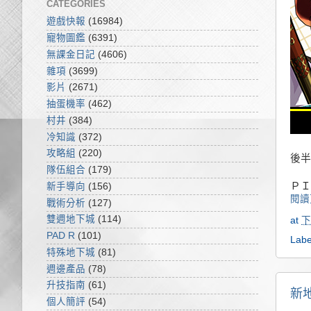
CATEGORIES
遊戲快報
(16984)
寵物圖鑑
(6391)
無課金日記
(4606)
雜項
(3699)
影片
(2671)
抽蛋機率
(462)
村井
(384)
冷知識
(372)
攻略組
(220)
後半
隊伍組合
(179)
ＰＩ
新手導向
(156)
閱讀
戰術分析
(127)
雙週地下城
(114)
at
下
PAD R
(101)
Labe
特殊地下城
(81)
週邊產品
(78)
升技指南
(61)
新
個人簡評
(54)