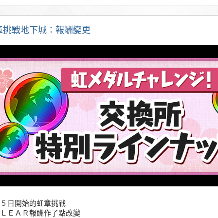
章挑戰地下城：報酬變更
５日開始的虹章挑戰
ＬＥＡＲ報酬作了點改變