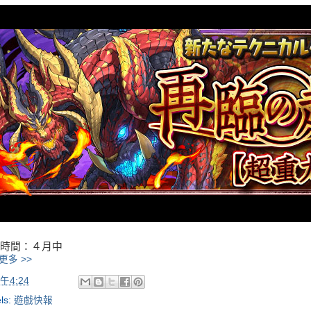
時間：４月中
更多 >>
午4:24
ls:
遊戲快報