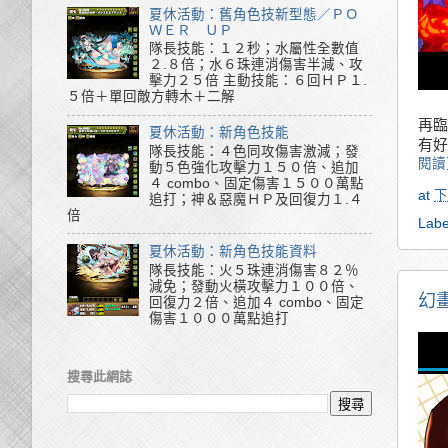
夏休活動：舊角色技新型態／ＰＯ
ＷＥＲ ＵＰ
隊長技能：１２秒；水屬性全數值
２.８倍；水６珠連消傷害半減、攻
擊力２５倍 主動技能：６回ＨＰ１.
５倍＋單回敵方轉木＋二解
再臨
夏休活動：新角色技能
有好
隊長技能：４色同攻傷害激減；發
閱讀
動５色強化攻擊力１５０倍、追加
４ combo、固定傷害１５００萬點
at
下
追打；神＆惡魔ＨＰ及回復力１.４
倍
Labe
夏休活動：新角色技能資料
隊長技能：火５珠連消傷害８２％
減免；發動火橫攻擊力１００倍、
幻畫
回復力２倍、追加４ combo、固定
傷害１０００萬點追打
搜尋此網誌