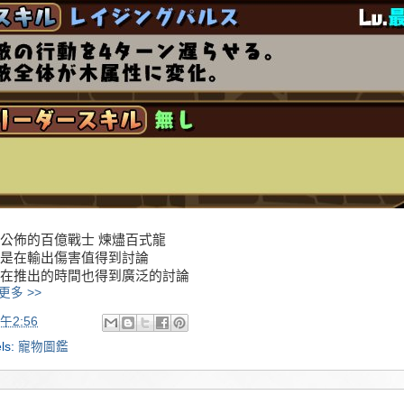
公佈的百億戰士 煉󠄁燼百式龍
是在輸出傷害值得到討論
在推出的時間也得到廣泛的討論
更多 >>
午2:56
ls:
寵物圖鑑