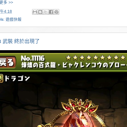
更多 >>
午4:18
ls:
遊戲快報
B 武裝 終於出現了