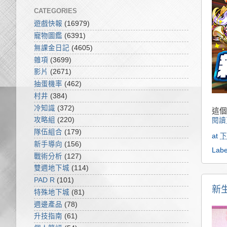
CATEGORIES
遊戲快報
(16979)
寵物圖鑑
(6391)
無課金日記
(4605)
雜項
(3699)
影片
(2671)
抽蛋機率
(462)
村井
(384)
冷知識
(372)
這個
攻略組
(220)
閱讀
隊伍組合
(179)
at
下
新手導向
(156)
Labe
戰術分析
(127)
雙週地下城
(114)
PAD R
(101)
新
特殊地下城
(81)
週邊產品
(78)
升技指南
(61)