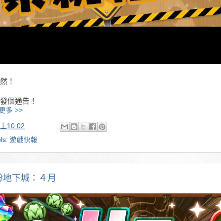
然！
發個通告！
更多 >>
上10:02
ls:
遊戲快報
份地下城：４月