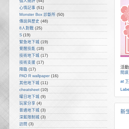
個人簡評
(54)
心情記事
(51)
Monster Box 診斷所
(50)
傳說與歷史
(48)
8人對戰
(25)
S
(19)
緊急地下城
(19)
覺醒技能
(18)
技術地下城
(17)
技術支援
(17)
活動
降臨
(17)
閱讀
PAD R wallpaper
(16)
at
下
其他地下城
(11)
Labe
cheatsheet
(10)
曜日地下城
(9)
玩家分享
(4)
普通地下城
(3)
新生
深藍限制城
(3)
訪問
(3)