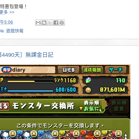
特惠包登場！
更多 >>
午5:06
ls:
遊戲快報
第4490天］無課金日記