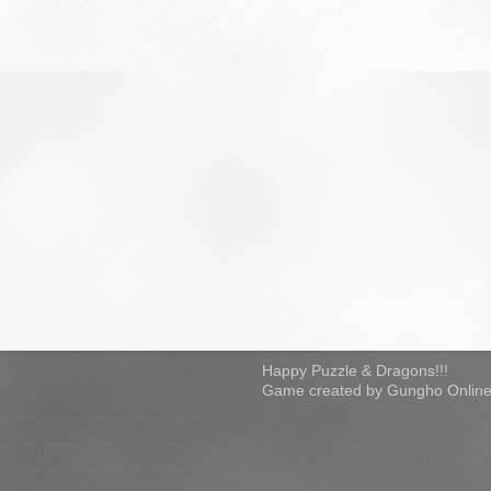
Happy Puzzle & Dragons!!!
Game created by Gungho Online 