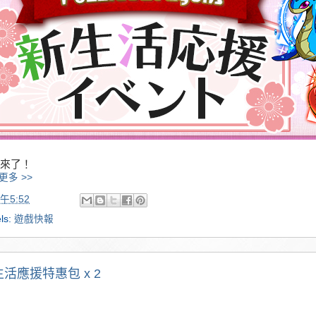
來了！
更多 >>
午5:52
ls:
遊戲快報
活應援特惠包 x 2