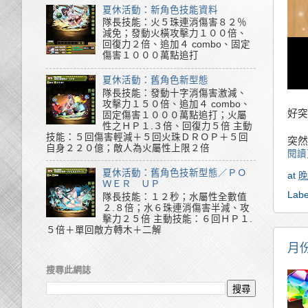
夏休活動：新角色技能資料
隊長技能：火５珠連消傷害８２％
減免；發動火橫攻擊力１００倍、
回復力２倍、追加４ combo、固定
傷害１０００萬點追打
夏休活動：舊角色新型態
隊長技能：發動十字消傷害激減、
攻擊力１５０倍、追加４ combo、
好突
固定傷害１０００萬點追打；火屬
性之ＨＰ１.３倍、回復力５倍 主動
技能：５回傷害輕減＋５回火珠ＤＲＯＰ＋５回
突然
自身２２０億；敵人為火屬性上限２倍
閱讀
夏休活動：舊角色技新型態／ＰＯ
at
晚
ＷＥＲ ＵＰ
Labe
隊長技能：１２秒；水屬性全數值
２.８倍；水６珠連消傷害半減、攻
擊力２５倍 主動技能：６回ＨＰ１.
５倍＋單回敵方轉木＋二解
月
搜尋此網誌