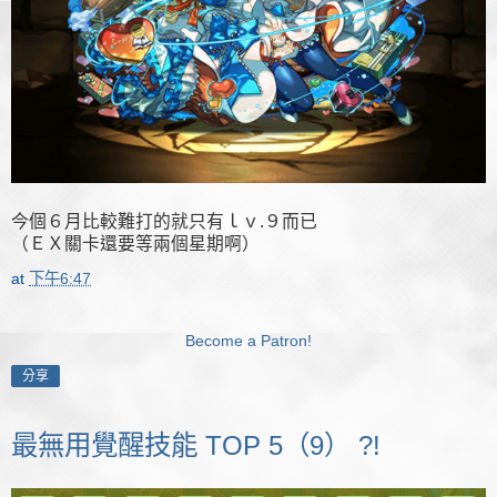
今個６月比較難打的就只有ｌｖ.９而已
（ＥＸ關卡還要等兩個星期啊）
at
下午6:47
Become a Patron!
分享
最無用覺醒技能 TOP 5（9） ?!