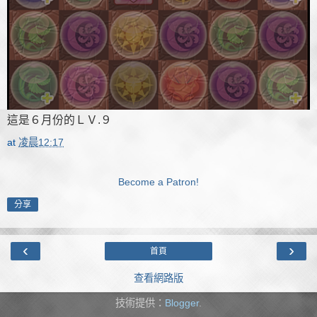
這是６月份的ＬＶ.９
at
凌晨12:17
Become a Patron!
分享
‹
›
首頁
查看網路版
技術提供：
Blogger
.