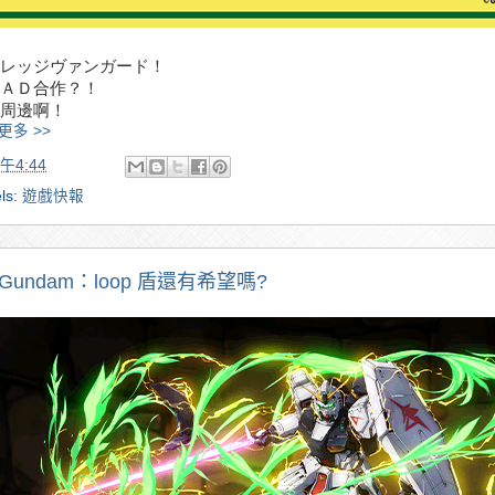
レッジヴァンガード！
ＡＤ合作？！
周邊啊！
更多 >>
午4:44
ls:
遊戲快報
 Gundam：loop 盾還有希望嗎?