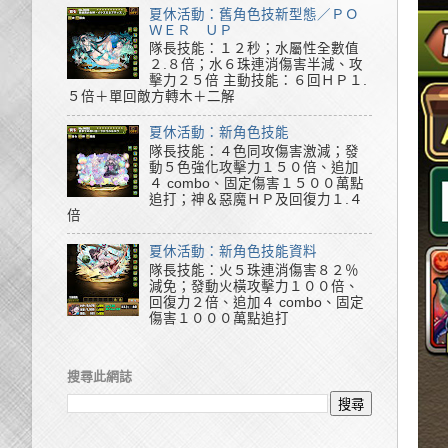
夏休活動：舊角色技新型態／ＰＯ
ＷＥＲ ＵＰ
隊長技能：１２秒；水屬性全數值
２.８倍；水６珠連消傷害半減、攻
擊力２５倍 主動技能：６回ＨＰ１.
５倍＋單回敵方轉木＋二解
夏休活動：新角色技能
隊長技能：４色同攻傷害激減；發
動５色強化攻擊力１５０倍、追加
４ combo、固定傷害１５００萬點
追打；神＆惡魔ＨＰ及回復力１.４
倍
夏休活動：新角色技能資料
隊長技能：火５珠連消傷害８２％
減免；發動火橫攻擊力１００倍、
回復力２倍、追加４ combo、固定
傷害１０００萬點追打
搜尋此網誌