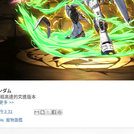
ンダム
祖高達的究進版本
更多 >>
午3:31
ls:
寵物圖鑑