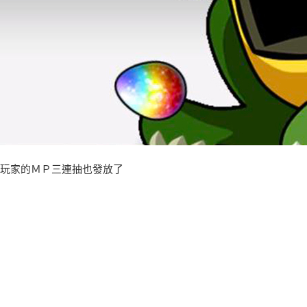
玩家的ＭＰ三連抽也發放了