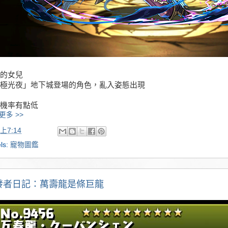
的女兒
極光夜」地下城登場的角色，亂入姿態出現
機率有點低
更多 >>
上7:14
ls:
寵物圖鑑
發者日記：萬壽龍是條巨龍