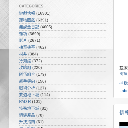
CATEGORIES
遊戲快報
(16981)
寵物圖鑑
(6391)
無課金日記
(4605)
雜項
(3699)
影片
(2671)
抽蛋機率
(462)
村井
(384)
冷知識
(372)
攻略組
(220)
玩家
閱讀
隊伍組合
(179)
新手導向
(156)
at
晚
戰術分析
(127)
Labe
雙週地下城
(114)
PAD R
(101)
特殊地下城
(81)
情
週邊產品
(78)
升技指南
(61)