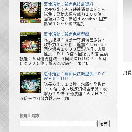
夏休活動：新角色技能資料
隊長技能：火５珠連消傷害８２％
減免；發動火橫攻擊力１００倍、
回復力２倍、追加４ combo、固定
傷害１０００萬點追打
夏休活動：舊角色新型態
隊長技能：發動十字消傷害激減、
攻擊力１５０倍、追加４ combo、
固定傷害１０００萬點追打；火屬
性之ＨＰ１.３倍、回復力５倍 主動
技能：５回傷害輕減＋５回火珠ＤＲＯＰ＋５回
自身２２０億；敵人為火屬性上限２倍
月費
夏休活動：舊角色技新型態／ＰＯ
ＷＥＲ ＵＰ
隊長技能：１２秒；水屬性全數值
２.８倍；水６珠連消傷害半減、攻
擊力２５倍 主動技能：６回ＨＰ１.
５倍＋單回敵方轉木＋二解
搜尋此網誌