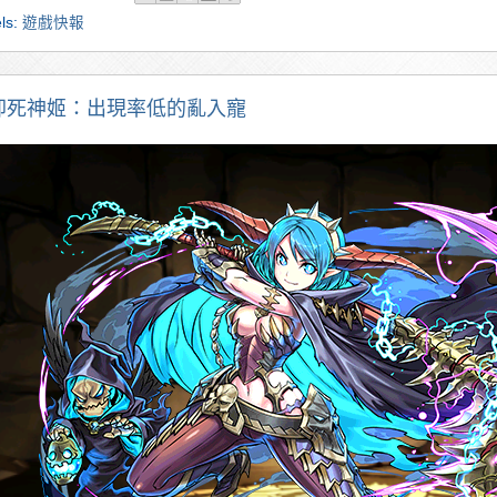
ls:
遊戲快報
卻死神姬：出現率低的亂入寵