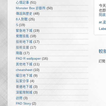
心情記事
(51)
今天
Monster Box 診斷所
(50)
也即
傳說與歷史
(48)
閱讀
8人對戰
(25)
at
凌
S
(19)
Labe
緊急地下城
(19)
覺醒技能
(18)
技術地下城
(17)
技術支援
(17)
較
降臨
(17)
PAD R wallpaper
(16)
訂閱
其他地下城
(11)
cheatsheet
(10)
曜日地下城
(9)
玩家分享
(4)
普通地下城
(3)
深藍限制城
(3)
訪問
(3)
PAD Story
(2)