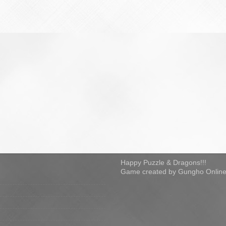
Happy Puzzle & Dragons!!!
Game created by Gungho Online 