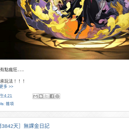
有點瘋狂‥‥‥
承玩法！！！
更多 >>
午4:21
ls:
雜項
第3842天］無課金日記