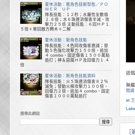
夏休活動：舊角色技新型態／ＰＯ
ＷＥＲ ＵＰ
隊長技能：１２秒；水屬性全數值
２.８倍；水６珠連消傷害半減、攻
擊力２５倍 主動技能：６回ＨＰ１.
５倍＋單回敵方轉木＋二解
夏休活動：新角色技能
隊長技能：４色同攻傷害激減；發
動５色強化攻擊力１５０倍、追加
４ combo、固定傷害１５００萬點
追打；神＆惡魔ＨＰ及回復力１.４
倍
這個
夏休活動：新角色技能資料
隊長技能：火５珠連消傷害８２％
無繼
減免；發動火橫攻擊力１００倍、
閱讀
回復力２倍、追加４ combo、固定
傷害１０００萬點追打
at
下
Labe
搜尋此網誌
［