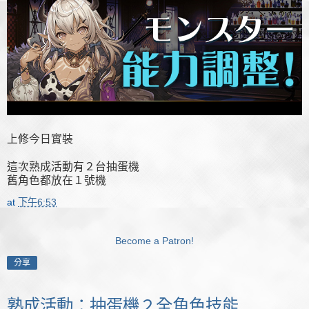
上修今日實裝
這次熟成活動有２台抽蛋機
舊角色都放在１號機
at
下午6:53
Become a Patron!
分享
熟成活動：抽蛋機２全角色技能