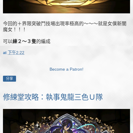
今回的＋界限突破鬥技場出現率極高的～～～就是女僕新闇
魔女！！！
可以
練２～３隻
的編成
at
下午2:22
Become a Patron!
分享
修練堂攻略：執事鬼龍三色Ｕ隊