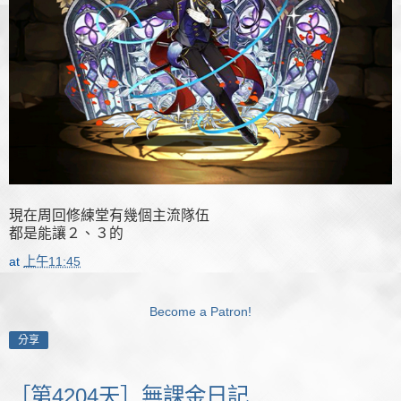
現在周回修練堂有幾個主流隊伍
都是能讓２、３的
at
上午11:45
Become a Patron!
分享
［第4204天］無課金日記