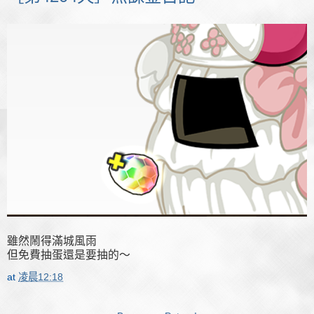
雖然鬧得滿城風雨
但免費抽蛋還是要抽的～
at
凌晨12:18