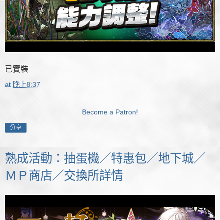
已實裝
at
晚上8:37
Become a Patron!
分享
熟成活動：抽蛋機／特惠包／地下城／
ＭＰ商店／交換所詳情