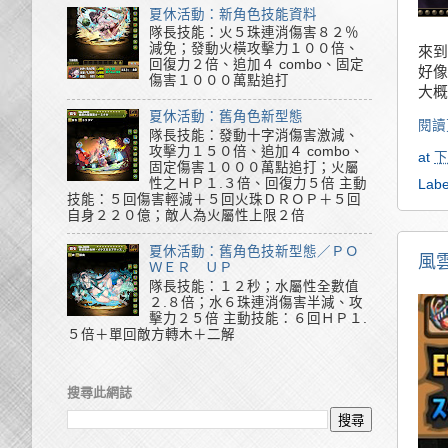
夏休活動：新角色技能資料
隊長技能：火５珠連消傷害８２％
減免；發動火橫攻擊力１００倍、
來到
回復力２倍、追加４ combo、固定
好像
傷害１０００萬點追打
大概
夏休活動：舊角色新型態
閱讀
隊長技能：發動十字消傷害激減、
攻擊力１５０倍、追加４ combo、
at
下
固定傷害１０００萬點追打；火屬
性之ＨＰ１.３倍、回復力５倍 主動
Labe
技能：５回傷害輕減＋５回火珠ＤＲＯＰ＋５回
自身２２０億；敵人為火屬性上限２倍
夏休活動：舊角色技新型態／ＰＯ
風
ＷＥＲ ＵＰ
隊長技能：１２秒；水屬性全數值
２.８倍；水６珠連消傷害半減、攻
擊力２５倍 主動技能：６回ＨＰ１.
５倍＋單回敵方轉木＋二解
搜尋此網誌