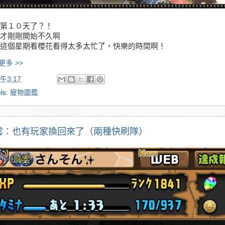
第１０天了？！
才剛剛開始不久啊
這個星期看櫻花看得太多太忙了，快樂的時間啊！
更多 >>
午3:17
ls:
寵物圖鑑
雲：也有玩家換回來了（兩種快刷隊）