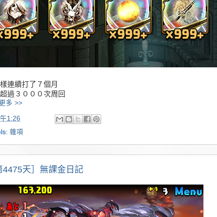
樣連續打了７個月
超過３０００次周回
更多 >>
午1:26
ls:
雜項
第4475天］無課金日記