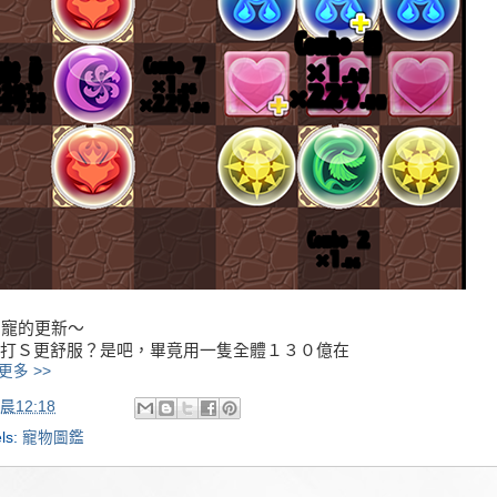
ni 寵的更新～
打Ｓ更舒服？是吧，畢竟用一隻全體１３０億在
更多 >>
晨12:18
ls:
寵物圖鑑