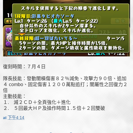
復刻時間：７月４日
隊長技能：發動闇橫傷害８２％減免、攻擊力９０倍、追加
４ combo、固定傷害１２００萬點追打；闇屬性之回復力２
倍
主動技能：
１. 減２ＣＤ＋全頁強化＋進化
２. ５回最大ＨＰ及操作時間１.５倍＋２回雙破
at
下午4:14