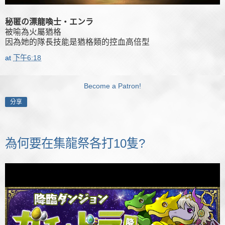
秘匿の漂龍喚士・エンラ
被喻為火屬猶格
因為她的隊長技能是猶格類的控血高倍型
at
下午6:18
Become a Patron!
分享
為何要在集龍祭各打10隻?