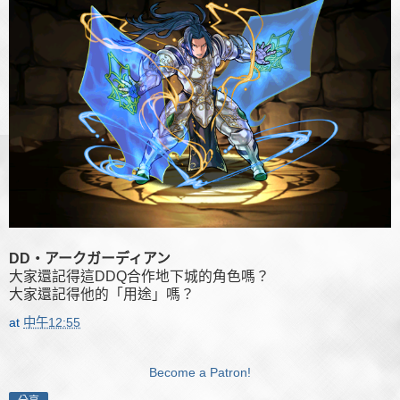
DD・アークガーディアン
大家還記得這DDQ合作地下城的角色嗎？
大家還記得他的「用途」嗎？
at
中午12:55
Become a Patron!