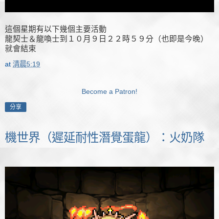
這個星期有以下幾個主要活動
龍契士＆龍喚士到１０月９日２２時５９分（也即是今晚）
就會結束
at
清晨5:19
Become a Patron!
分享
機世界（遲延耐性潛覺蛋龍）：火奶隊