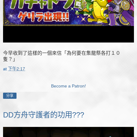
今早收到了這樣的一個來信「為何要在集龍祭各打１０
隻？」
at
下午2:17
Become a Patron!
分享
DD方舟守護者的功用???