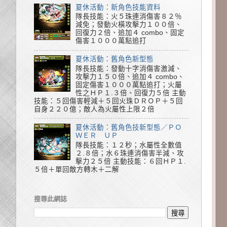
夏休活動：新角色技能資料
隊長技能：火５珠連消傷害８２％
減免；發動火橫攻擊力１００倍、
回復力２倍、追加４ combo、固定
傷害１０００萬點追打
夏休活動：舊角色新型態
隊長技能：發動十字消傷害激減、
攻擊力１５０倍、追加４ combo、
固定傷害１０００萬點追打；火屬
性之ＨＰ１.３倍、回復力５倍 主動
技能：５回傷害輕減＋５回火珠ＤＲＯＰ＋５回
自身２２０億；敵人為火屬性上限２倍
夏休活動：舊角色技新型態／ＰＯ
ＷＥＲ ＵＰ
隊長技能：１２秒；水屬性全數值
２.８倍；水６珠連消傷害半減、攻
擊力２５倍 主動技能：６回ＨＰ１.
５倍＋單回敵方轉木＋二解
搜尋此網誌