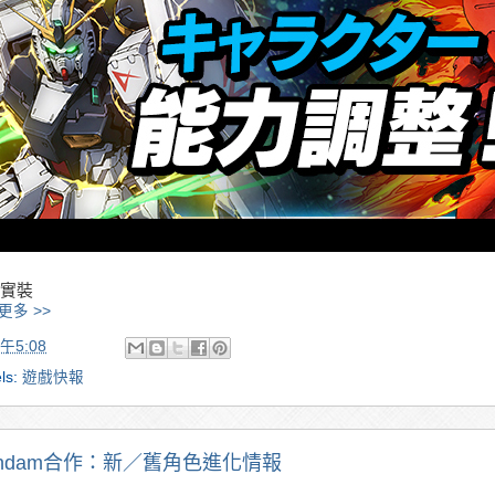
實裝
更多 >>
午5:08
ls:
遊戲快報
undam合作：新／舊角色進化情報