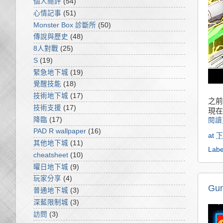
個人簡評
(54)
心情記事
(51)
Monster Box 診斷所
(50)
傳說與歷史
(48)
8人對戰
(25)
S
(19)
緊急地下城
(19)
覺醒技能
(18)
技術地下城
(17)
之前
技術支援
(17)
現在
降臨
(17)
閱讀
PAD R wallpaper
(16)
at
下
其他地下城
(11)
Labe
cheatsheet
(10)
曜日地下城
(9)
玩家分享
(4)
G
普通地下城
(3)
深藍限制城
(3)
訪問
(3)