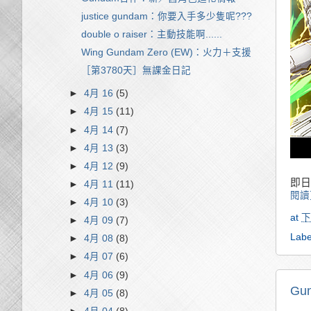
justice gundam：你要入手多少隻呢???
double o raiser：主動技能啊......
Wing Gundam Zero (EW)：火力＋支援
［第3780天］無課金日記
►
4月 16
(5)
►
4月 15
(11)
►
4月 14
(7)
►
4月 13
(3)
►
4月 12
(9)
即日
►
4月 11
(11)
閱讀
►
4月 10
(3)
at
下
►
4月 09
(7)
Labe
►
4月 08
(8)
►
4月 07
(6)
►
4月 06
(9)
G
►
4月 05
(8)