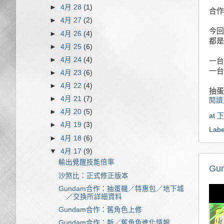
►
4月 28
(1)
合作
►
4月 27
(2)
今回
►
4月 26
(4)
都是
►
4月 25
(6)
►
4月 24
(4)
一台
一台
►
4月 23
(6)
►
4月 22
(4)
抽蛋
►
4月 21
(7)
閱讀
►
4月 20
(5)
at
下
►
4月 19
(3)
Labe
►
4月 18
(6)
▼
4月 17
(9)
輸出覺醒技能倍率
G
沙煞比：正式修正版本
Gundam合作：抽蛋機／特惠包／地下城
／交換所詳細資料
Gundam合作：舊角色上修
Gundam合作：新／舊角色進化情報