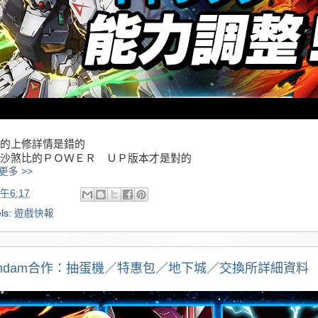
的上修詳情是錯的
沙煞比的ＰＯＷＥＲ ＵＰ版本才是對的
更多 >>
午6:17
ls:
遊戲快報
undam合作：抽蛋機／特惠包／地下城／交換所詳細資料