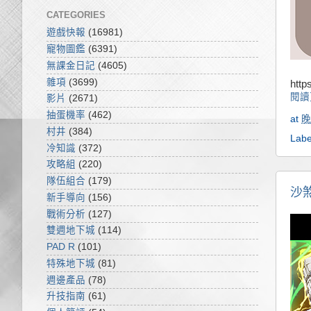
CATEGORIES
遊戲快報
(16981)
寵物圖鑑
(6391)
無課金日記
(4605)
雜項
(3699)
http
閱讀
影片
(2671)
抽蛋機率
(462)
at
晚
村井
(384)
Labe
冷知識
(372)
攻略組
(220)
隊伍組合
(179)
沙
新手導向
(156)
戰術分析
(127)
雙週地下城
(114)
PAD R
(101)
特殊地下城
(81)
週邊產品
(78)
升技指南
(61)