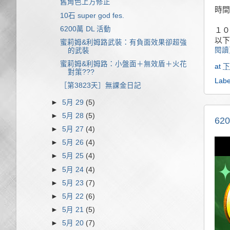
舊角色上方修正
時間
10石 super god fes.
6200萬 DL 活動
１０
以下
蜜莉姆&利姆路武裝：有負面效果卻超強
閱讀
的武裝
蜜莉姆&利姆路：小盤面＋無效盾＋火花
at
下
對策???
Labe
［第3823天］無課金日記
►
5月 29
(5)
►
5月 28
(5)
62
►
5月 27
(4)
►
5月 26
(4)
►
5月 25
(4)
►
5月 24
(4)
►
5月 23
(7)
►
5月 22
(6)
►
5月 21
(5)
►
5月 20
(7)