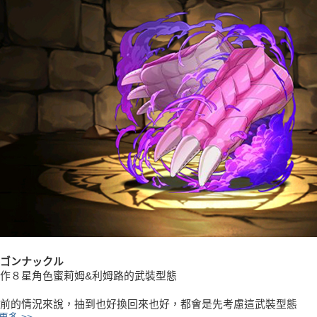
ゴンナックル
作８星角色蜜莉姆&利姆路的武裝型態
前的情況來說，抽到也好換回來也好，都會是先考慮這武裝型態