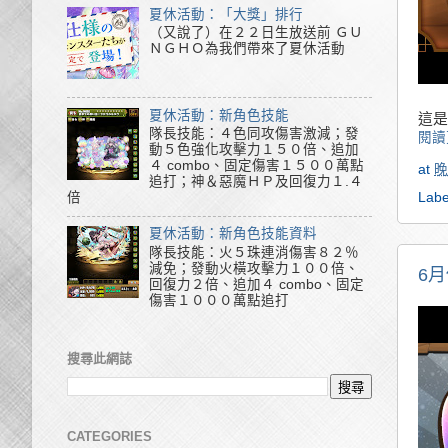
夏休活動：「大獎」排行
（又說了）在２２日生放送前 ＧＵ
ＮＧＨＯ為我們帶來了夏休活動
夏休活動：新角色技能
這是
隊長技能：４色同攻傷害激減；發
閱讀
動５色強化攻擊力１５０倍、追加
４ combo、固定傷害１５００萬點
at
晚
追打；神＆惡魔ＨＰ及回復力１.４
Labe
倍
夏休活動：新角色技能資料
隊長技能：火５珠連消傷害８２％
減免；發動火橫攻擊力１００倍、
6
回復力２倍、追加４ combo、固定
傷害１０００萬點追打
搜尋此網誌
CATEGORIES