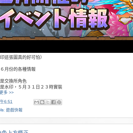
印這張圖真的好可怕）
６月份的各種情報
是交換所角色
是水印，５月３１日２３時實裝
更多 >>
午6:51
ls:
遊戲快報