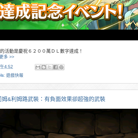
的活動是慶祝６２００萬ＤＬ數字達成！
更多 >>
午4:52
ls:
遊戲快報
莉姆&利姆路武裝：有負面效果卻超強的武裝