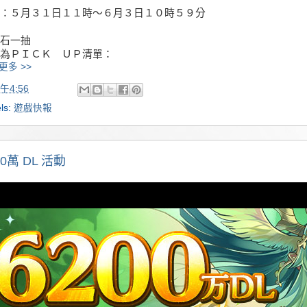
：５月３１日１１時～６月３日１０時５９分
石一抽
為ＰＩＣＫ ＵＰ清單：
更多 >>
午4:56
ls:
遊戲快報
00萬 DL 活動