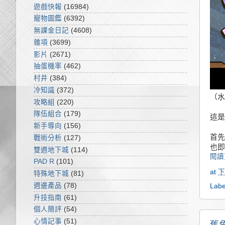
遊戲快報
(16984)
寵物圖鑑
(6392)
無課金日記
(4608)
雜項
(3699)
影片
(2671)
抽蛋機率
(462)
村井
(384)
冷知識
(372)
（水
攻略組
(220)
隊伍組合
(179)
這是
新手導向
(156)
首先
戰術分析
(127)
也即
雙週地下城
(114)
閱讀
PAD R
(101)
at
下
特殊地下城
(81)
週邊產品
(78)
Labe
升技指南
(61)
個人簡評
(54)
心情記事
(51)