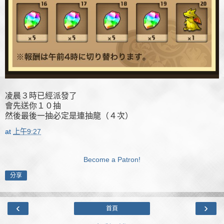
凌晨３時已經派發了
會先送你１０抽
然後最後一抽必定是連抽龍（４次）
at
上午9:27
Become a Patron!
分享
‹
›
首頁