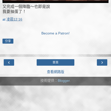
又完成一個降臨～也即是說
我要抽蛋了！
at
凌晨12:16
Become a Patron!
分享
‹
›
首頁
查看網路版
技術提供：
Blogger
.