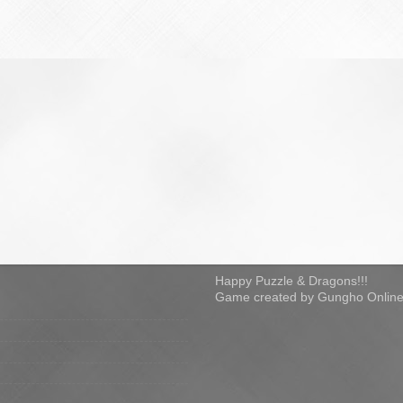
Happy Puzzle & Dragons!!!
Game created by Gungho Online 