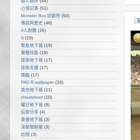
個人簡評
(54)
心情記事
(51)
Monster Box 診斷所
(50)
［
傳說與歷史
(48)
8人對戰
(25)
S
(19)
緊急地下城
(19)
覺醒技能
(18)
技術地下城
(17)
技術支援
(17)
降臨
(17)
PAD R wallpaper
(16)
其他地下城
(11)
cheatsheet
(10)
曜日地下城
(9)
玩家分享
(4)
普通地下城
(3)
深藍限制城
(3)
訪問
(3)