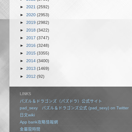
►
2021
(2592)
►
2020
(2953)
►
2019
(2982)
►
2018
(3422)
►
2017
(3747)
►
2016
(3248)
►
2015
(3355)
►
2014
(3400)
►
2013
(1469)
►
2012
(92)
LINKS
パズル＆ドラゴンズ（パズドラ）公式サイト
pad_sexy パズル＆ドラゴンズ公式 (pad_sexy) on Twitter
日文wiki
App bank攻略情報網
金屬龍時間