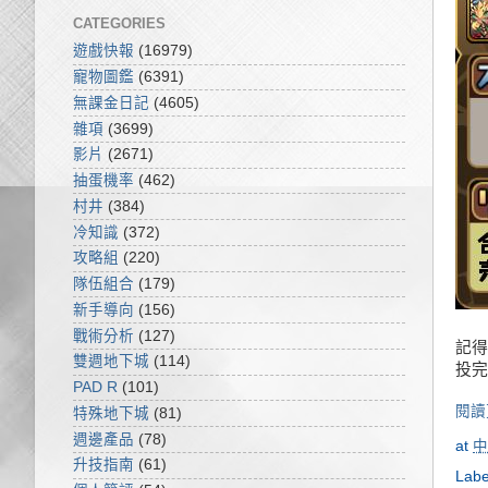
CATEGORIES
遊戲快報
(16979)
寵物圖鑑
(6391)
無課金日記
(4605)
雜項
(3699)
影片
(2671)
抽蛋機率
(462)
村井
(384)
冷知識
(372)
攻略組
(220)
隊伍組合
(179)
新手導向
(156)
戰術分析
(127)
記得
雙週地下城
(114)
投完
PAD R
(101)
閱讀
特殊地下城
(81)
週邊產品
(78)
at
中
升技指南
(61)
Labe