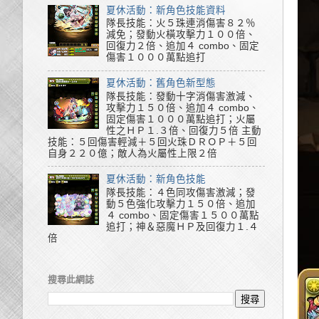
夏休活動：新角色技能資料
隊長技能：火５珠連消傷害８２％
減免；發動火橫攻擊力１００倍、
回復力２倍、追加４ combo、固定
傷害１０００萬點追打
夏休活動：舊角色新型態
隊長技能：發動十字消傷害激減、
攻擊力１５０倍、追加４ combo、
固定傷害１０００萬點追打；火屬
性之ＨＰ１.３倍、回復力５倍 主動
技能：５回傷害輕減＋５回火珠ＤＲＯＰ＋５回
自身２２０億；敵人為火屬性上限２倍
夏休活動：新角色技能
隊長技能：４色同攻傷害激減；發
動５色強化攻擊力１５０倍、追加
４ combo、固定傷害１５００萬點
追打；神＆惡魔ＨＰ及回復力１.４
倍
搜尋此網誌