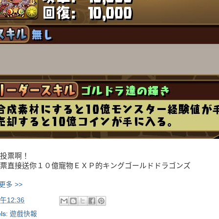
投票啊！
票直接送你１０億寵物ＥＸＰ的キングゴールドドラゴンズ
更多 >>
午12:36
ls:
遊戲快報