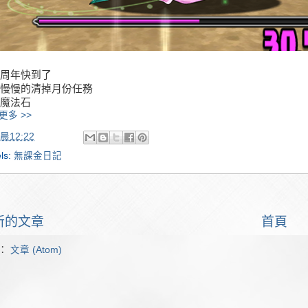
周年快到了
慢慢的清掉月份任務
魔法石
更多 >>
晨12:22
ls:
無課金日記
新的文章
首頁
：
文章 (Atom)