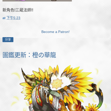
新角色!三蔵法師!!
at
下午5:23
Become a Patron!
分享
圖鑑更新：橙の華龍