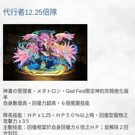
代行者12.25倍隊
神書の管理者・メタトロン，God Fest限定神的究極進化版
本
自身數值高，回復力超高，６個覺醒技能
隊長技能：ＨＰ x 1.25，ＨＰ５０％以上時，回復型寵物之
攻擊力 x 3.5
主動技能：回復相當於自身回復力６倍之ＨＰ；並解除２回
合封印