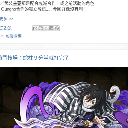
／武裝
主要
都是配合鬼滅合作，或之前活動的角色
 Gungho合作的獨立隊伍‥‥‥今回好像沒有啊！
更多 >>
午3:01
ls:
寵物圖鑑
2億鬥技場：蛇柱９分半就打完了