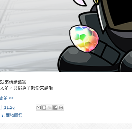
就來講講舊寵
太多，只挑選了部份來講啦
更多 >>
上11:26
ls:
寵物圖鑑