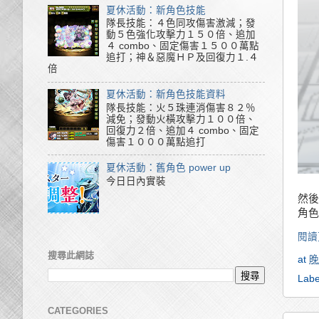
夏休活動：新角色技能
隊長技能：４色同攻傷害激減；發
動５色強化攻擊力１５０倍、追加
４ combo、固定傷害１５００萬點
追打；神＆惡魔ＨＰ及回復力１.４
倍
夏休活動：新角色技能資料
隊長技能：火５珠連消傷害８２％
減免；發動火橫攻擊力１００倍、
回復力２倍、追加４ combo、固定
傷害１０００萬點追打
夏休活動：舊角色 power up
今日日內實裝
然後
角色
閱讀
搜尋此網誌
at
晚
Labe
CATEGORIES