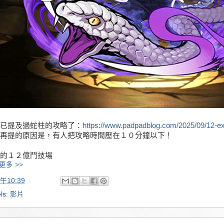
已提及過蛇柱的攻略了：
https://www.padpadblog.com/2025/09/12-ex
再提的原因是，有人把攻略時間壓在１０分鐘以下！
的１２億鬥技場
更多 >>
午10:39
ls:
影片